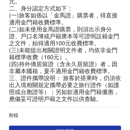
元。
二、身分認定方式如下：
(一)旅客如係以「金馬證」購票者，得直接
適用金門籍收費標準。
(二)如未使用金馬證購票，則須出示身分
證、戶口名簿或戶籍謄本等可證明設籍金門
之文件，始得適用100元收費標準。
(三)未能提出相關證明文件者，均依非金門
籍標準收費（160元）。
(四)持外僑居留證（含永久居留證）者，因
非屬本國籍，爰不適用金門籍收費標準。
三、證件攜帶說明： 旅客於搭乘時，仍須依
出入境相關規定攜帶必要之旅行證件（如護
照或台胞證等）；另如欲適用金門籍優惠，
應備妥可證明戶籍之文件以供查驗。
附檔