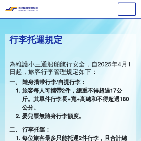
行李托運規定
為維護小三通船舶航行安全，自2025年4月1
日起，旅客行李管理規定如下：
一、 隨身攜带行李/自提行李：
旅客每人可攜帶2件，總重不得超過17公
斤。其單件行李長+寬+高總和不得超過180
公分。
嬰兒票無隨身行李額度。
二、 行李托運：
每位旅客最多只能托運2件行李，且合計總