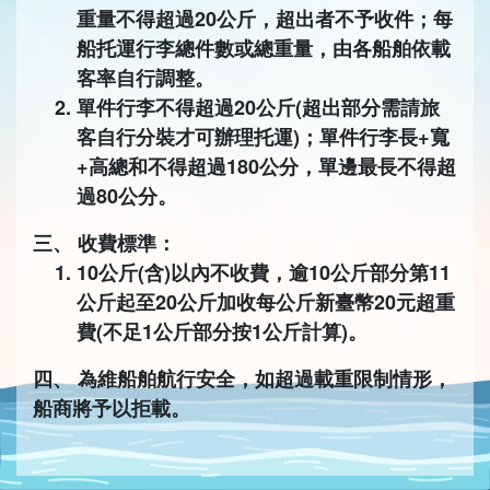
重量不得超過20公斤，超出者不予收件；每
船托運行李總件數或總重量，由各船舶依載
客率自行調整。
單件行李不得超過20公斤(超出部分需請旅
客自行分裝才可辦理托運)；單件行李長+寬
+高總和不得超過180公分，單邊最長不得超
過80公分。
三、 收費標準：
10公斤(含)以內不收費，逾10公斤部分第11
公斤起至20公斤加收每公斤新臺幣20元超重
費(不足1公斤部分按1公斤計算)。
四、 為維船舶航行安全，如超過載重限制情形，
船商將予以拒載。