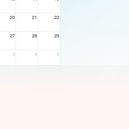
20
21
22
27
28
29
3
4
5